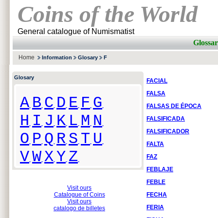
Coins of the World
General catalogue of Numismatist
Glossar
Home
Information
Glosary
F
Glosary
FACIAL
FALSA
A
B
C
D
E
F
G
FALSAS DE ÉPOCA
H
I
J
K
L
M
N
FALSIFICADA
FALSIFICADOR
O
P
Q
R
S
T
U
FALTA
V
W
X
Y
Z
FAZ
FEBLAJE
FEBLE
Visit ours
Catalogue of Coins
FECHA
Visit ours
FERIA
catalogo de billetes