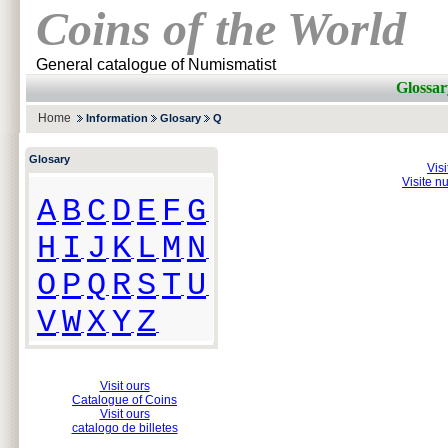
Coins of the World
General catalogue of Numismatist
Glossar
Home
Information
Glosary
Q
Glosary
Vis
Visite n
A
B
C
D
E
F
G
H
I
J
K
L
M
N
O
P
Q
R
S
T
U
V
W
X
Y
Z
Visit ours
Catalogue of Coins
Visit ours
catalogo de billetes