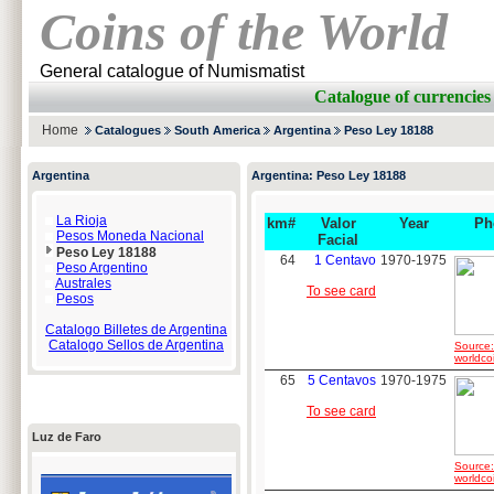
Coins of the World
General catalogue of Numismatist
Catalogue of currenc
Home
Catalogues
South America
Argentina
Peso Ley 18188
Argentina
Argentina: Peso Ley 18188
La Rioja
km#
Valor
Year
Ph
Pesos Moneda Nacional
Facial
Peso Ley 18188
64
1 Centavo
1970-1975
Peso Argentino
Australes
To see card
Pesos
Catalogo Billetes de Argentina
Catalogo Sellos de Argentina
Source:
worldco
65
5 Centavos
1970-1975
To see card
Luz de Faro
Source:
worldco