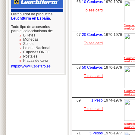
66
10 Centavos
1970-1976
To see card
Distribuidor de productos
Leuchtturm en España
.
Source:
Todo tipo de accesorios
worldco
para el coleccionismo de:
67
20 Centavos
1970-1976
Billetes
Monedas
To see card
Sellos
Loteria Nacional
Cupones ONCE
Postales
Source:
Placas de cava
worldco
https://www.luzdefaro.es
68
50 Centavos
1970-1976
To see card
Source:
worldco
69
1 Peso
1974-1976
To see card
Source:
worldco
71
5 Pesos
1976-1977