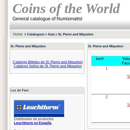
Coins of the World
General catalogue of Numismatist
Home
Catalogues
Asia
St. Pierre and Miquelon
St. Pierre and Miquelon
St. Pierre and Miquelon
km#
Valo
Catalogo Billetes de St. Pierre and Miquelon
Faci
Catalogo Sellos de St. Pierre and Miquelon
1
T
Luz de Faro
2
T
Distribuidor de productos
Leuchtturm en España
.