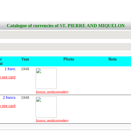
Catalogue of currencies of ST. PIERRE AND MIQUELON
r
Year
Photo
Note
al
1 franc
1948
o see card
Source: worldcoingallery
2 francs
1948
o see card
Source: worldcoingallery