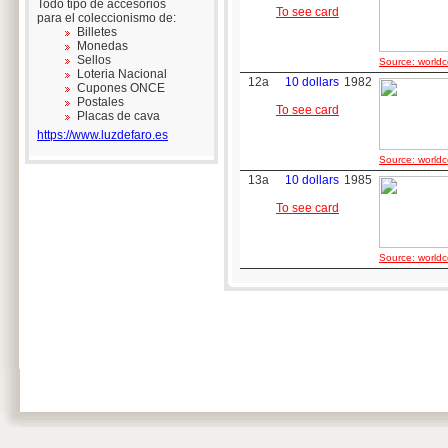
Todo tipo de accesorios
To see card
para el coleccionismo de:
Billetes
Monedas
Sellos
Source: worldc
Loteria Nacional
12a
10 dollars
1982
Cupones ONCE
Postales
To see card
Placas de cava
https://www.luzdefaro.es
Source: worldc
13a
10 dollars
1985
To see card
Source: worldc