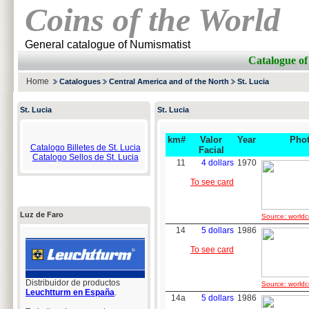
Coins of the World
General catalogue of Numismatist
Catalogue of
Home
Catalogues
Central America and of the North
St. Lucia
St. Lucia
St. Lucia
km#
Valor
Year
Pho
Catalogo Billetes de St. Lucia
Facial
Catalogo Sellos de St. Lucia
11
4 dollars
1970
To see card
Luz de Faro
Source: worldc
14
5 dollars
1986
To see card
Distribuidor de productos
Source: worldc
Leuchtturm en España
.
14a
5 dollars
1986