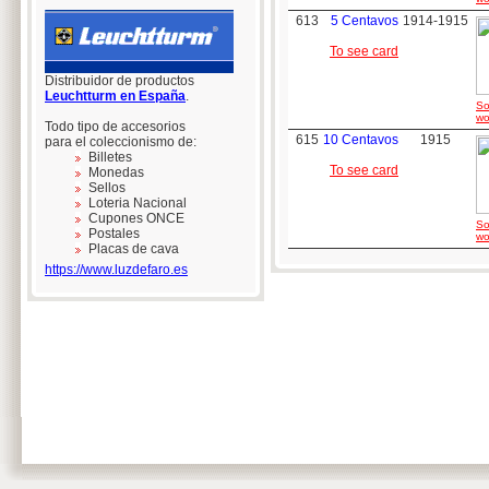
613
5 Centavos
1914-1915
To see card
Distribuidor de productos
Leuchtturm en España
.
So
wo
Todo tipo de accesorios
615
10 Centavos
1915
para el coleccionismo de:
Billetes
To see card
Monedas
Sellos
Loteria Nacional
Cupones ONCE
So
Postales
wo
Placas de cava
https://www.luzdefaro.es