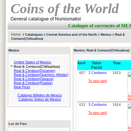
Coins of the World
General catalogue of Numismatist
Catalogue of currencies o
Home
Catalogues
Central America and of the North
Mexico
Real &
Centavo(Chihuahua)
Mexico
Mexico: Real & Centavo(Chihuahua)
United States of Mexico
km#
Valor
Year
Real & Centavo(Chihuahua)
Facial
Real & Centavo(Durango)
607
2 Centavos
1913
Real & Centavo(Guerrero: Atlixtac)
Real & Centavo(Oaxaca)
To see card
Real & Centavo(Puebla)
New Peso
Catalogo Billetes de Mexico
So
wo
Catalogo Sellos de Mexico
612
5 Centavos
1914
To see card
Luz de Faro
So
wo