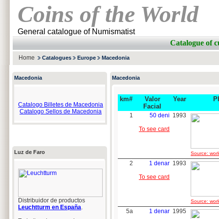
Coins of the World
General catalogue of Numismatist
Catalogue of
Home
Catalogues
Europe
Macedonia
Macedonia
Macedonia
km#
Valor
Year
P
Catalogo Billetes de Macedonia
Facial
Catalogo Sellos de Macedonia
1
50 deni
1993
To see card
Luz de Faro
Source: worl
2
1 denar
1993
To see card
Distribuidor de productos
Source: worl
Leuchtturm en España
.
5a
1 denar
1995