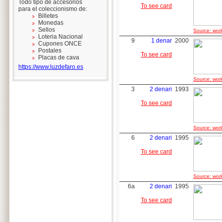
Todo tipo de accesorios
To see card
para el coleccionismo de:
Billetes
Monedas
Sellos
Source: worl
Loteria Nacional
9
1 denar
2000
Cupones ONCE
Postales
To see card
Placas de cava
https://www.luzdefaro.es
Source: worl
3
2 denari
1993
To see card
Source: worl
6
2 denari
1995
To see card
Source: worl
6a
2 denari
1995
To see card