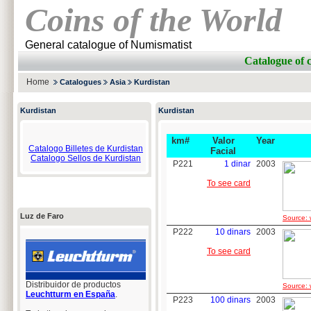
Coins of the World
General catalogue of Numismatist
Catalogue of
Home
Catalogues
Asia
Kurdistan
Kurdistan
Kurdistan
km#
Valor
Year
Catalogo Billetes de Kurdistan
Facial
Catalogo Sellos de Kurdistan
P221
1 dinar
2003
To see card
Luz de Faro
Source: 
P222
10 dinars
2003
To see card
Distribuidor de productos
Source: 
Leuchtturm en España
.
P223
100 dinars
2003