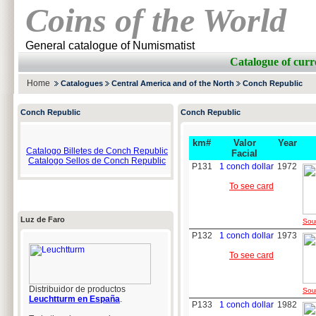
Coins of the World
General catalogue of Numismatist
Catalogue of cu
Home
Catalogues
Central America and of the North
Conch Republic
Conch Republic
Conch Republic
km#
Valor
Year
Catalogo Billetes de Conch Republic
Facial
Catalogo Sellos de Conch Republic
P131
1 conch dollar
1972
To see card
Luz de Faro
Sour
P132
1 conch dollar
1973
To see card
Distribuidor de productos
Sour
Leuchtturm en España
.
P133
1 conch dollar
1982