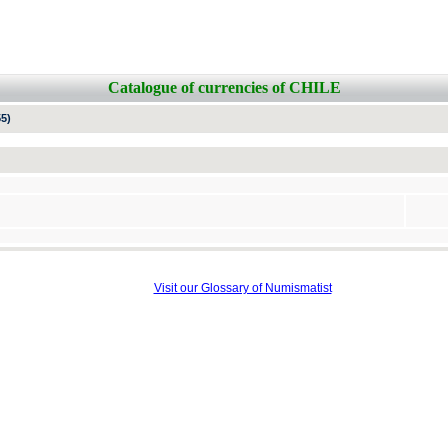
Catalogue of currencies of CHILE
5)
Visit our Glossary of Numismatist