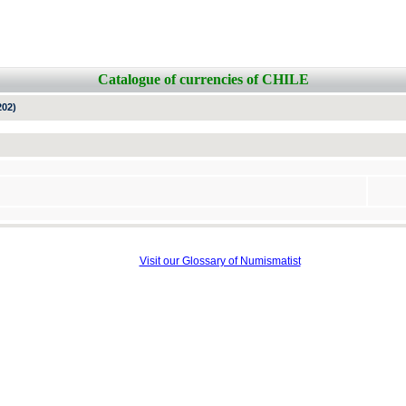
Catalogue of currencies of CHILE
202)
Visit our Glossary of Numismatist