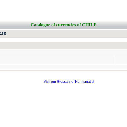
Catalogue of currencies of CHILE
193)
Visit our Glossary of Numismatist