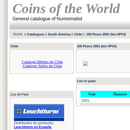
Coins of the World
General catalogue of Numismatist
Home
Catalogues
South America
Chile
100 Pesos 2001 (km HP14)
Chile
100 Pesos 2001 (km HP14)
Catalogo Billetes de Chile
Catalogo Sellos de Chile
List of years
Year
Reason
Luz de Faro
2001
Distribuidor de productos
Leuchtturm en España
.