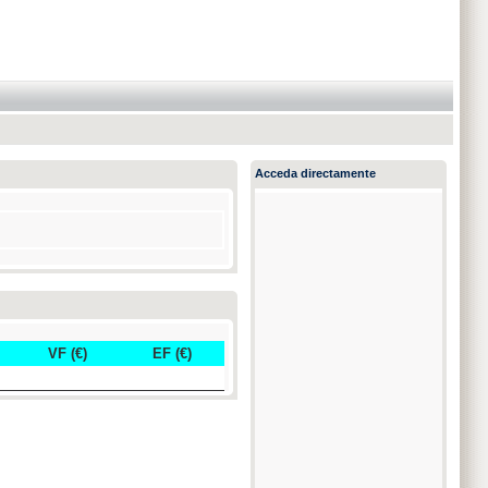
Acceda directamente
VF (€)
EF (€)