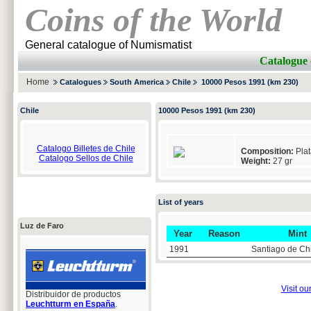
Coins of the World
General catalogue of Numismatist
Catalogue 
Home
Catalogues
South America
Chile
10000 Pesos 1991 (km 230)
Chile
10000 Pesos 1991 (km 230)
Catalogo Billetes de Chile
Composition:
Plat
Catalogo Sellos de Chile
Weight:
27 gr
List of years
Luz de Faro
Year
Reason
Mint
1991
Santiago de Ch
Visit ou
Distribuidor de productos
Leuchtturm en España
.