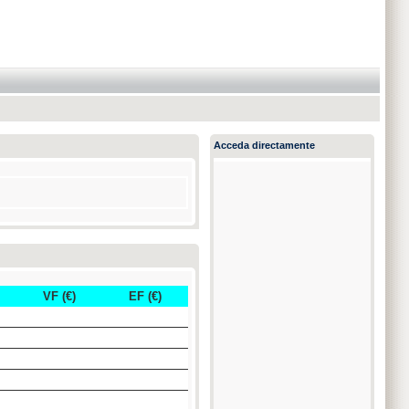
Acceda directamente
VF (€)
EF (€)