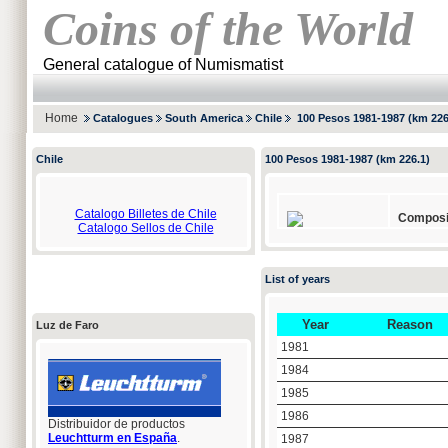
Coins of the World
General catalogue of Numismatist
Home
Catalogues
South America
Chile
100 Pesos 1981-1987 (km 226
Chile
100 Pesos 1981-1987 (km 226.1)
Catalogo Billetes de Chile
Composi
Catalogo Sellos de Chile
List of years
Year
Reason
Luz de Faro
1981
1984
1985
1986
Distribuidor de productos
Leuchtturm en España
.
1987