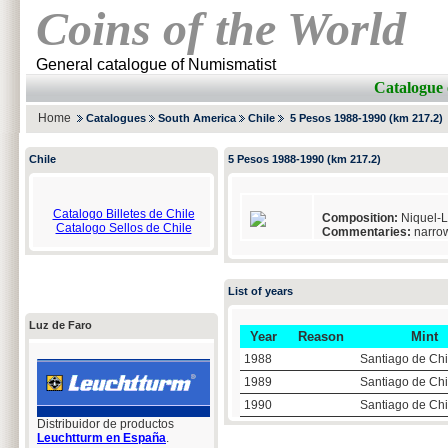
Coins of the World
General catalogue of Numismatist
Catalogue 
Home
Catalogues
South America
Chile
5 Pesos 1988-1990 (km 217.2)
Chile
5 Pesos 1988-1990 (km 217.2)
Catalogo Billetes de Chile
Composition:
Niquel-L
Catalogo Sellos de Chile
Commentaries:
narro
List of years
Luz de Faro
Year
Reason
Mint
1988
Santiago de Chi
1989
Santiago de Chi
1990
Santiago de Chi
Distribuidor de productos
Leuchtturm en España
.