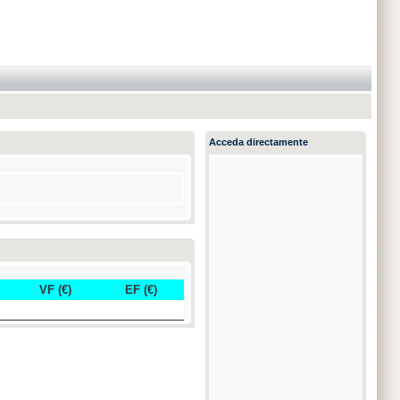
Acceda directamente
VF (€)
EF (€)